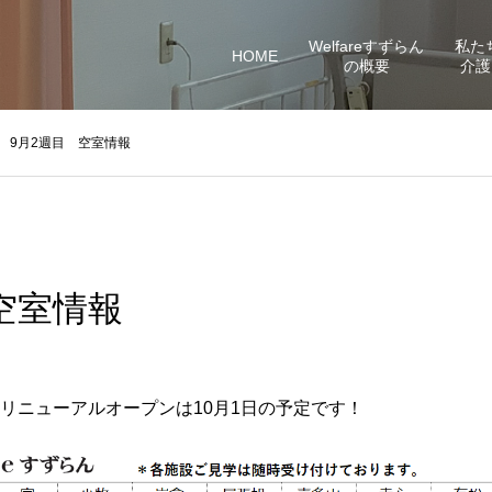
Welfareすずらん
私た
HOME
の概要
介護
9月2週目 空室情報
空室情報
リニューアルオープンは10月1日の予定です！